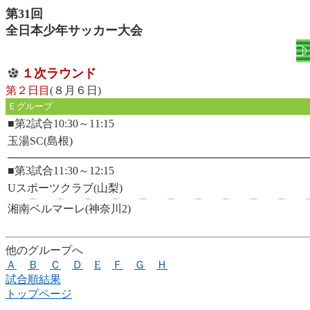
第31回
全日本少年サッカー大会
１次ラウンド
第２日目
(８月６日)
Ｅグループ
■第2試合10:30～11:15
玉湯SC(島根)
■第3試合11:30～12:15
Uスポーツクラブ(山梨)
湘南ベルマーレ(神奈川2)
他のグループへ
Ａ
Ｂ
Ｃ
Ｄ
E
Ｆ
Ｇ
Ｈ
試合順結果
トップページ